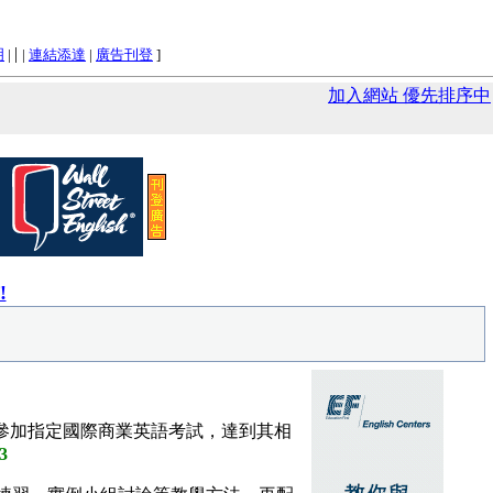
|
明
|
|
連結添達
|
廣告刊登
]
加入網站 優先排序中
!
可。參加指定國際商業英語考試，達到其相
3