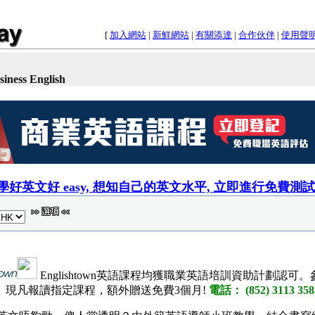
[
加入網站
|
新鮮網站
|
有關添達
|
合作伙伴
|
使用聲
iness English
學好英文好 easy, 想知自己的英文水平, 立即進行免費測試
Englishtown英語課程均獲職業英語培訓資助計劃認
現凡報讀指定課程，額外贈送免費3個月!
電話： (852) 3113 358