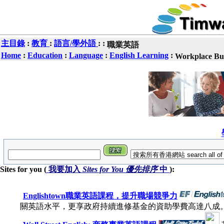
主目錄
:
教育
:
語言/學外語
:
:
職業英語
Home
:
Education
:
Language
:
English Learning
:
Workplace Bus
Sites for you (
我要加入
Sites for You 優先排序
中
):
Englishtown職業英語課程，提升職場競爭力
關英語水平，更享政府持續進修基金的資助學費高達八成。