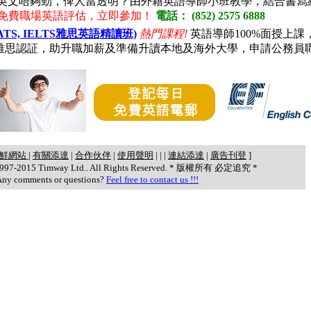
英文唔夠勁，俾人當透明？由外籍英語導師小班教學，結合書寫
免費職場英語評估，立即參加！
電話： (852) 2575 6888
nt (BULATS, IELTS雅思英語精讀班)
熱門課程!
英語導師100%面授上課，
TS雅思認証，助升職加薪及準備升讀本地及海外大學，申請公務員
鮮網站
|
有關添達
|
合作伙伴
|
使用聲明
|
|
|
連結添達
|
廣告刊登
]
 1997-2015 Timway Ltd.. All Rights Reserved. * 版權所有 必定追究 *
Any comments or questions?
Feel free to contact us !!!